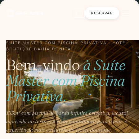
RESERVAR
EN
SUÍTE MASTER COM PISCINA PRIVATIVA · HOTEL
BOUTIQUE BAHIA BONITA
Bem-vindo
à Suíte
Master com Piscina
Privativa.
135m² com piscina de borda infinita privativa, jacuzzi
aquecida no terraço e vista panorâmica para o mar. A
experiência mais exclusiva do Hotel Boutique.