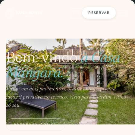
RESERVAR
EN
CASA MANGARÁ · BAHIA BONITA CASAS
Bem-vindo
à Casa
Mangará.
140m² em dois pavimentos, 3 suítes king e piscina-
jacuzzi privativa no terraço. Vista para o jardim, ritmo
só seu.
RESERVAR AGORA