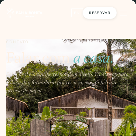
RESERVAR
EN
CONTATO
Falar com
a casa.
Sol, Carol e a equipe respondem direto. WhatsApp para
o dia a dia, formulário pra reserva, e-mail pro que
precisa de papel.