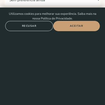
MENSAGEM
*
Utilizamos cookies para melhorar sua experiência. Saiba mais na
nossa Política de Privacidade.
RECUSAR
ACEITAR
ENVIAR MENSAGEM
ENVIAR PELO WHATSAPP
Hotel Boutique
Rua Bom Jesus, 196 · Trancoso, BA
ABRIR NO GOOGLE MAPS